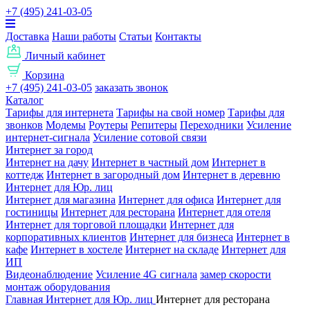
+7 (495) 241-03-05
Доставка
Наши работы
Статьи
Контакты
Личный кабинет
Корзина
+7 (495) 241-03-05
заказать звонок
Каталог
Тарифы для интернета
Тарифы на свой номер
Тарифы для
звонков
Модемы
Роутеры
Репитеры
Переходники
Усиление
интернет-сигнала
Усиление сотовой связи
Интернет за город
Интернет на дачу
Интернет в частный дом
Интернет в
коттедж
Интернет в загородный дом
Интернет в деревню
Интернет для Юр. лиц
Интернет для магазина
Интернет для офиса
Интернет для
гостиницы
Интернет для ресторана
Интернет для отеля
Интернет для торговой площадки
Интернет для
корпоративных клиентов
Интернет для бизнеса
Интернет в
кафе
Интернет в хостеле
Интернет на складе
Интернет для
ИП
Видеонаблюдение
Усиление 4G сигнала
замер скорости
монтаж оборудования
Главная
Интернет для Юр. лиц
Интернет для ресторана