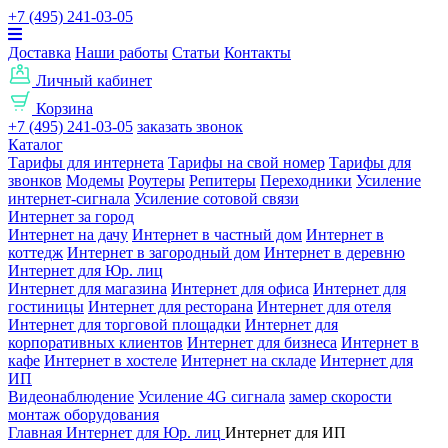
+7 (495) 241-03-05
Доставка
Наши работы
Статьи
Контакты
Личный кабинет
Корзина
+7 (495) 241-03-05
заказать звонок
Каталог
Тарифы для интернета
Тарифы на свой номер
Тарифы для
звонков
Модемы
Роутеры
Репитеры
Переходники
Усиление
интернет-сигнала
Усиление сотовой связи
Интернет за город
Интернет на дачу
Интернет в частный дом
Интернет в
коттедж
Интернет в загородный дом
Интернет в деревню
Интернет для Юр. лиц
Интернет для магазина
Интернет для офиса
Интернет для
гостиницы
Интернет для ресторана
Интернет для отеля
Интернет для торговой площадки
Интернет для
корпоративных клиентов
Интернет для бизнеса
Интернет в
кафе
Интернет в хостеле
Интернет на складе
Интернет для
ИП
Видеонаблюдение
Усиление 4G сигнала
замер скорости
монтаж оборудования
Главная
Интернет для Юр. лиц
Интернет для ИП